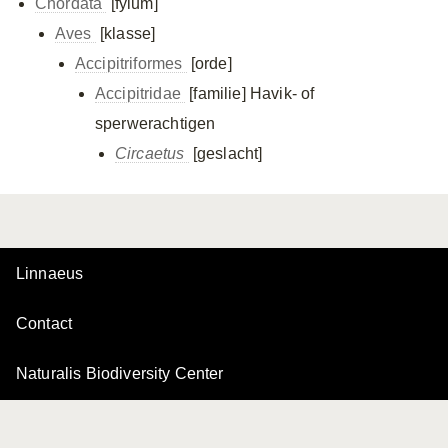
Chordata
[fylum]
Aves
[klasse]
Accipitriformes
[orde]
Accipitridae
[familie]
Havik- of
sperwerachtigen
Circaetus
[geslacht]
Linnaeus
Contact
Naturalis Biodiversity Center