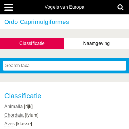
Vogels van Europa
Ordo Caprimulgiformes
Classificatie
Naamgeving
Classificatie
Animalia
[rijk]
Chordata
[fylum]
Aves
[klasse]