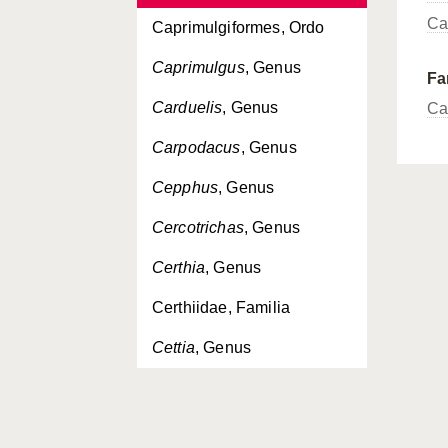
Ca
Caprimulgiformes, Ordo
Caprimulgus
, Genus
Fa
Carduelis
, Genus
Ca
Carpodacus
, Genus
Cepphus
, Genus
Cercotrichas
, Genus
Certhia
, Genus
Certhiidae, Familia
Cettia
, Genus
Charadriidae, Familia
Charadriiformes, Ordo