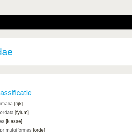
dae
assificatie
imalia
[rijk]
ordata
[fylum]
es
[klasse]
primulgiformes
[orde]