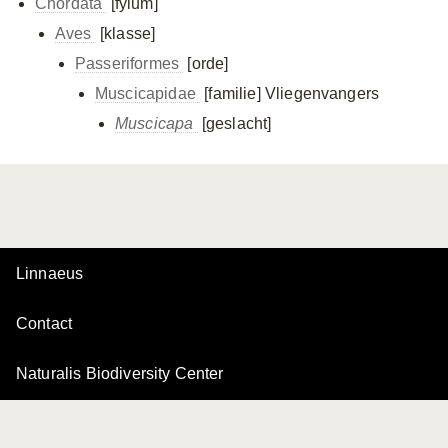
Chordata
[fylum]
Aves
[klasse]
Passeriformes
[orde]
Muscicapidae
[familie]
Vliegenvangers
Muscicapa
[geslacht]
Linnaeus
Contact
Naturalis Biodiversity Center