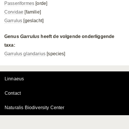
Passeriformes
[orde]
Corvidae
[familie]
Garrulus
[geslacht]
Genus
Garrulus
heeft de volgende onderliggende
taxa:
Garrulus glandarius
[species]
Linnaeus
Contact
Naturalis Biodiversity Center