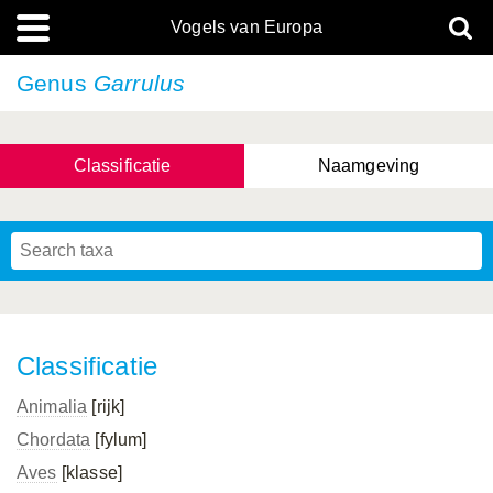
Vogels van Europa
Genus
Garrulus
Classificatie
Naamgeving
Classificatie
Animalia
[rijk]
Chordata
[fylum]
Aves
[klasse]