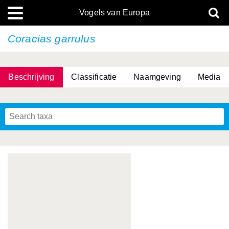
Vogels van Europa
Coracias garrulus
Beschrijving
Classificatie
Naamgeving
Media