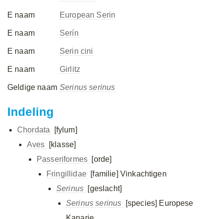
E naam
European Serin
E naam
Serín
E naam
Serin cini
E naam
Girlitz
Geldige naam
Serinus serinus
Indeling
Chordata
[fylum]
Aves
[klasse]
Passeriformes
[orde]
Fringillidae
[familie]
Vinkachtigen
Serinus
[geslacht]
Serinus serinus
[species]
Europese
Kanarie