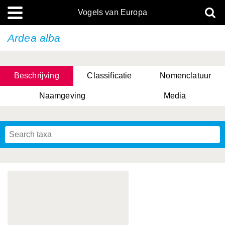
Vogels van Europa
Ardea alba
Beschrijving
Classificatie
Nomenclatuur
Naamgeving
Media