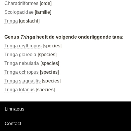
Charadriiformes
[orde]
Scolopacidae
[familie]
Tringa
[geslacht]
Genus
Tringa
heeft de volgende onderliggende taxa:
Tringa erythropus
[species]
Tringa glareola
[species]
Tringa nebularia
[species]
Tringa ochropus
[species]
Tringa stagnatilis
[species]
Tringa totanus
[species]
Linnaeus
Contact