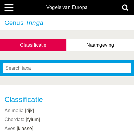
Vogels van Europa
Genus
Tringa
Classificatie
Naamgeving
Classificatie
Animalia
[rijk]
Chordata
[fylum]
Aves
[klasse]