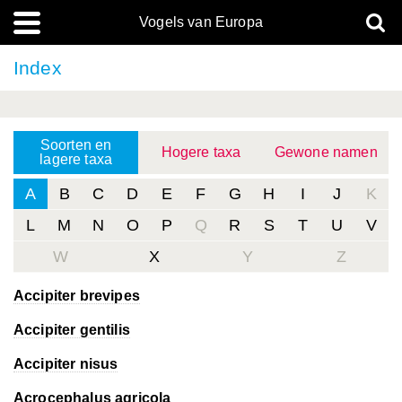
Vogels van Europa
Index
Soorten en
Hogere taxa
Gewone namen
lagere taxa
A
B
C
D
E
F
G
H
I
J
K
L
M
N
O
P
Q
R
S
T
U
V
W
X
Y
Z
Accipiter brevipes
Accipiter gentilis
Accipiter nisus
Acrocephalus agricola