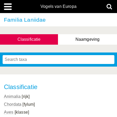
Vogels van Europa
Familia Laniidae
Classificatie
Naamgeving
Classificatie
Animalia
[rijk]
Chordata
[fylum]
Aves
[klasse]