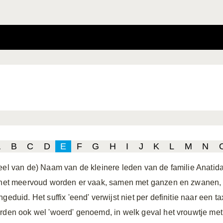
A
B
C
D
E
F
G
H
I
J
K
L
M
N
eel van de) Naam van de kleinere leden van de familie Anatid
 het meervoud worden er vaak, samen met ganzen en zwanen, a
ngeduid. Het suffix 'eend' verwijst niet per definitie naar een
rden ook wel 'woerd' genoemd, in welk geval het vrouwtje met 