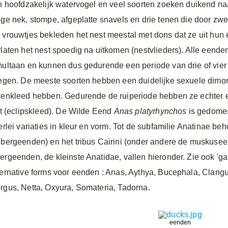
jn hoofdzakelijk watervogel en veel soorten zoeken duikend naa
nge nek, stompe, afgeplatte snavels en drie tenen die door zw
 vrouwtjes bekleden het nest meestal met dons dat ze uit hun 
rlaten het nest spoedig na uitkomen (nestvlieders). Alle eende
multaan en kunnen dus gedurende een periode van drie of vier
iegen. De meeste soorten hebben een duidelijke sexuele dimorf
renkleed hebben. Gedurende de ruiperiode hebben ze echter e
jkt (eclipskleed). De Wilde Eend
Anas platyrhynchos
is gedomes
erlei variaties in kleur en vorm. Tot de subfamilie Anatinae beh
 bergeenden) en het tribus Cairini (onder andere de muskuse
ergeenden, de kleinste Anatidae, vallen hieronder. Zie ook 'ga
ternative forms voor eenden
: Anas, Aythya, Bucephala, Clangu
rgus, Netta, Oxyura, Somateria, Tadorna.
eenden