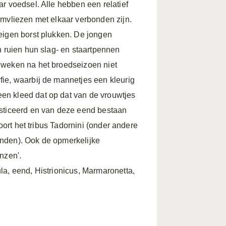
r voedsel. Alle hebben een relatief
emvliezen met elkaar verbonden zijn.
eigen borst plukken. De jongen
n ruien hun slag- en staartpennen
 weken na het broedseizoen niet
ie, waarbij de mannetjes een kleurig
en kleed dat op dat van de vrouwtjes
ticeerd en van deze eend bestaan
oort het tribus Tadornini (onder andere
enden). Ook de opmerkelijke
nzen'.
la, eend, Histrionicus, Marmaronetta,