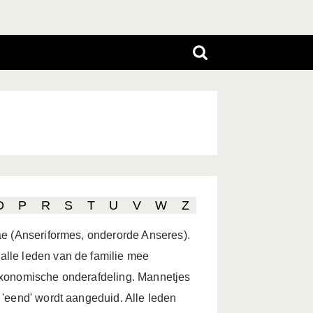
O
P
R
S
T
U
V
W
Z
ae (Anseriformes, onderorde Anseres).
lle leden van de familie mee
 taxonomische onderafdeling. Mannetjes
'eend' wordt aangeduid. Alle leden