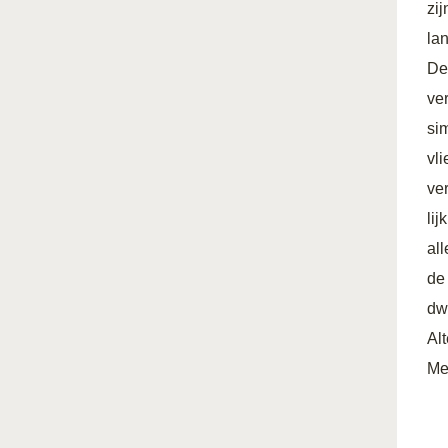
zi
la
De
ve
si
vl
ve
li
all
de
dw
Al
Me