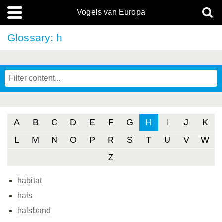
Vogels van Europa
Glossary: h
A
B
C
D
E
F
G
H
I
J
K
L
M
N
O
P
R
S
T
U
V
W
Z
habitat
hals
halsband