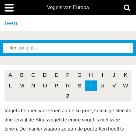
Vogels van Europa
teen
A
B
C
D
E
F
G
H
I
J
K
L
M
N
O
P
R
S
T
U
V
W
Z
Vogels hebben vier tenen aan elke poot, sommige slechts
drie terwijl de Struisvogel de enige vogel is met twee
tenen. De manier waarop ze aan de poot zitten heeft te