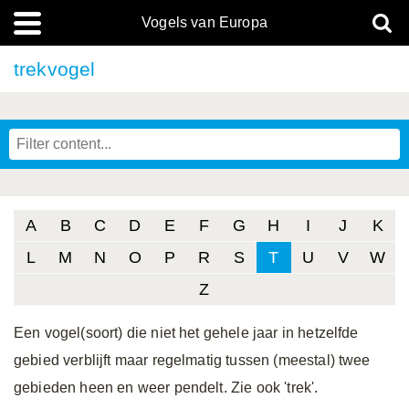
Vogels van Europa
trekvogel
A
B
C
D
E
F
G
H
I
J
K
L
M
N
O
P
R
S
T
U
V
W
Z
Een vogel(soort) die niet het gehele jaar in hetzelfde
gebied verblijft maar regelmatig tussen (meestal) twee
gebieden heen en weer pendelt. Zie ook 'trek'.