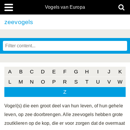
Vogels van Europa
zeevogels
A
B
C
D
E
F
G
H
I
J
K
L
M
N
O
P
R
S
T
U
V
W
Z
Vogel(s) die een groot deel van hun leven, of hun gehele
leven, op zee doorbrengen. Alle zeevogels hebben grote
zoutklieren op de kop, die er voor zorgen dat de overmaat