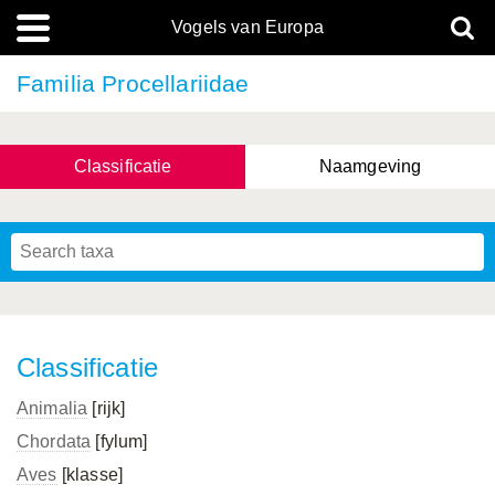
Vogels van Europa
Familia Procellariidae
Classificatie
Naamgeving
Classificatie
Animalia
[rijk]
Chordata
[fylum]
Aves
[klasse]