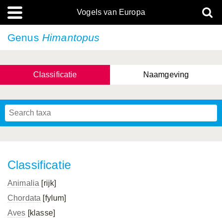
Vogels van Europa
Genus
Himantopus
Classificatie
Naamgeving
Classificatie
Animalia
[rijk]
Chordata
[fylum]
Aves
[klasse]