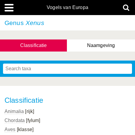
Vogels van Europa
Genus
Xenus
Classificatie
Naamgeving
Classificatie
Animalia
[rijk]
Chordata
[fylum]
Aves
[klasse]