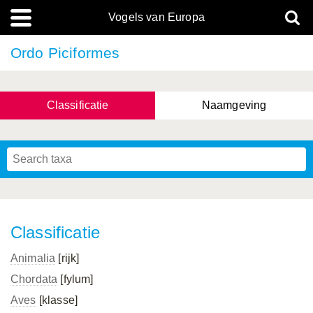
Vogels van Europa
Ordo Piciformes
Classificatie
Naamgeving
Classificatie
Animalia
[rijk]
Chordata
[fylum]
Aves
[klasse]