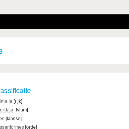
e
assificatie
imalia
[rijk]
ordata
[fylum]
es
[klasse]
sseriformes
[orde]