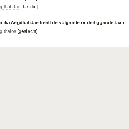
githalidae
[familie]
milia Aegithalidae heeft de volgende onderliggende taxa:
githalos
[geslacht]