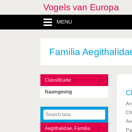
Vogels van Europa
MENU
Familia Aegithalida
Accipiter
, Genus
Classificatie
Accipitridae, Familia
Cl
Naamgeving
Accipitriformes, Ordo
An
Acrocephalus
, Genus
Ch
Actitis
, Genus
Av
Aegithalidae, Familia
Pa