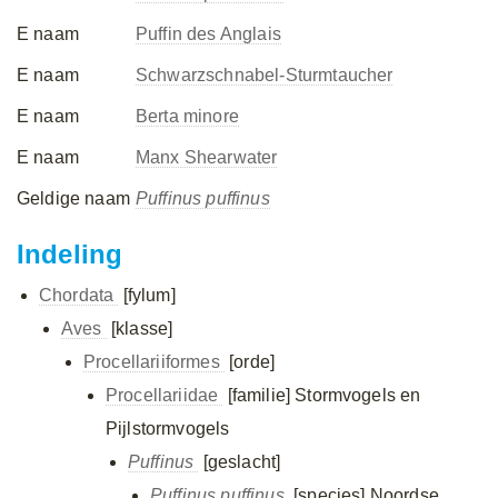
E naam
Puffin des Anglais
E naam
Schwarzschnabel-Sturmtaucher
E naam
Berta minore
E naam
Manx Shearwater
Geldige naam
Puffinus puffinus
Indeling
Chordata
[fylum]
Aves
[klasse]
Procellariiformes
[orde]
Procellariidae
[familie]
Stormvogels en
Pijlstormvogels
Puffinus
[geslacht]
Puffinus puffinus
[species]
Noordse