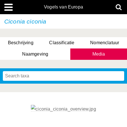
Vogels van Europa
Ciconia ciconia
Beschrijving
Classificatie
Nomenclatuur
Naamgeving
Media