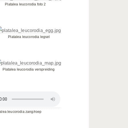
Platalea leucorodia foto 2
Platalea leucorodia legsel
Platalea leucorodia verspreiding
alea leucorodia zang/roep