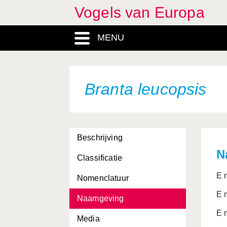
Vogels van Europa
Arenaria interpres
MENU
Asio flammeus
Asio otus
Athene noctua
Branta leucopsis
Aythya ferina
Aythya fuligula
Beschrijving
Aythya marila
N
Classificatie
Aythya nyroca
E 
Nomenclatuur
Bombycilla garrulus
E 
Naamgeving
Bonasa bonasia
E 
Media
Botaurus stellaris