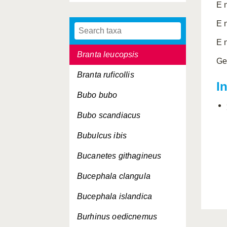
E 
Branta bernicla
E 
Branta canadensis
E 
Branta leucopsis
Ge
Branta ruficollis
I
Bubo bubo
Bubo scandiacus
Bubulcus ibis
Bucanetes githagineus
Bucephala clangula
Bucephala islandica
Burhinus oedicnemus