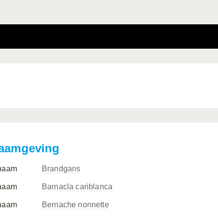
aamgeving
naam
Brandgans
naam
Barnacla cariblanca
naam
Bernache nonnette