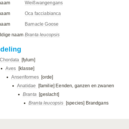
naam
Weißwangengans
naam
Oca facciabianca
naam
Barnacle Goose
ldige naam
Branta leucopsis
ndeling
Chordata
[fylum]
Aves
[klasse]
Anseriformes
[orde]
Anatidae
[familie]
Eenden, ganzen en zwanen
Branta
[geslacht]
Branta leucopsis
[species]
Brandgans