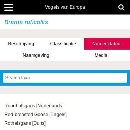
Vogels van Europa
Branta ruficollis
Beschrijving
Classificatie
Nomenclatuur
Naamgeving
Media
Roodhalsgans [Nederlands]
Red-breasted Goose [Engels]
Rothalsgans [Duits]