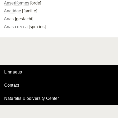
Anseriformes
[orde]
Anatidae
[familie]
Anas
[geslacht]
Anas crecca
[species]
Linnaeus
Contact
Naturalis Biodiversity Center