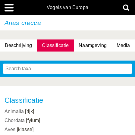
Vogels van Europa
Anas crecca
Beschrijving
Classificatie
Naamgeving
Media
Classificatie
Animalia
[rijk]
Chordata
[fylum]
Aves
[klasse]