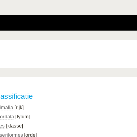
assificatie
imalia
[rijk]
ordata
[fylum]
es
[klasse]
seriformes
[orde]