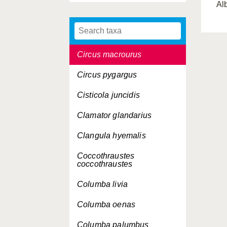
Alb
Circus aeruginosus
Circus cyaneus
Circus macrourus
Circus pygargus
Cisticola juncidis
Clamator glandarius
Clangula hyemalis
Coccothraustes
coccothraustes
Columba livia
Columba oenas
Columba palumbus