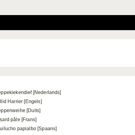
eppekiekendief [Nederlands]
lid Harrier [Engels]
eppenweihe [Duits]
sard pâle [Frans]
uilucho papialbo [Spaans]