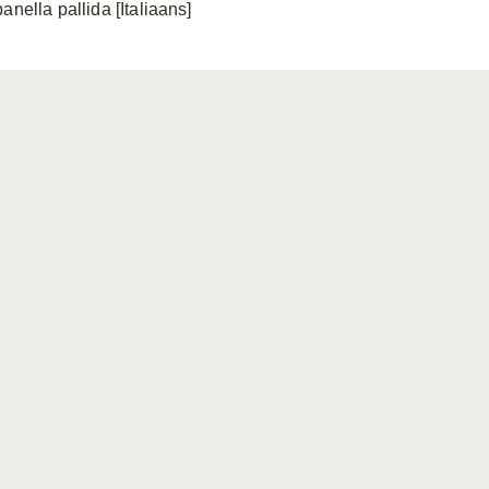
anella pallida [Italiaans]