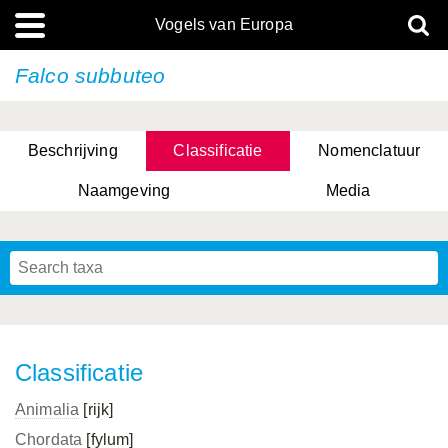
Vogels van Europa
Falco subbuteo
Beschrijving
Classificatie
Nomenclatuur
Naamgeving
Media
Classificatie
Animalia
[rijk]
Chordata
[fylum]