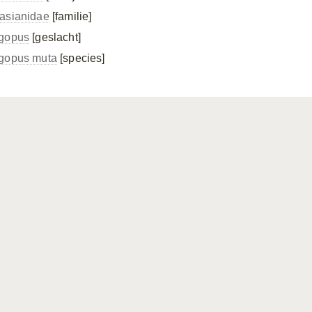
asianidae
[familie]
gopus
[geslacht]
gopus muta
[species]