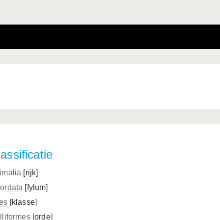
assificatie
imalia
[rijk]
ordata
[fylum]
es
[klasse]
lliformes
[orde]