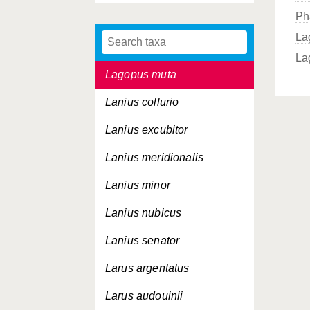
Ph
Jynx torquilla
La
Lagopus lagopus
La
Lagopus muta
Lanius collurio
Lanius excubitor
Lanius meridionalis
Lanius minor
Lanius nubicus
Lanius senator
Larus argentatus
Larus audouinii