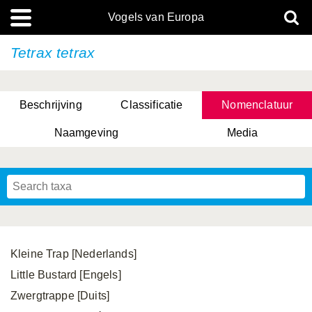
Vogels van Europa
Tetrax tetrax
Beschrijving
Classificatie
Nomenclatuur
Naamgeving
Media
Kleine Trap [Nederlands]
Little Bustard [Engels]
Zwergtrappe [Duits]