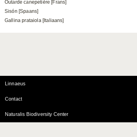
Outarde canepetière [Frans]
Sisón [Spaans]
Gallina prataiola [Italiaans]
Linnaeus
Contact
Naturalis Biodiversity Center