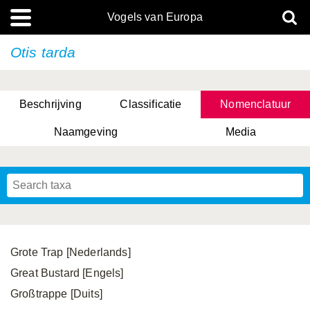
Vogels van Europa
Otis tarda
Beschrijving
Classificatie
Nomenclatuur
Naamgeving
Media
Grote Trap [Nederlands]
Great Bustard [Engels]
Großtrappe [Duits]