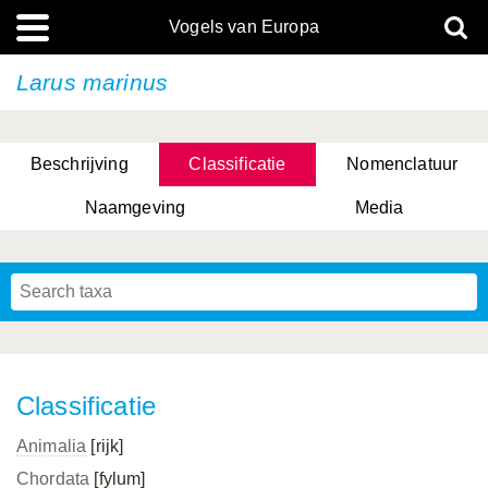
Vogels van Europa
Larus marinus
Beschrijving
Classificatie
Nomenclatuur
Naamgeving
Media
Classificatie
Animalia
[rijk]
Chordata
[fylum]