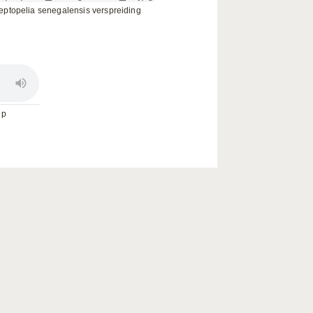
eptopelia senegalensis verspreiding
ep