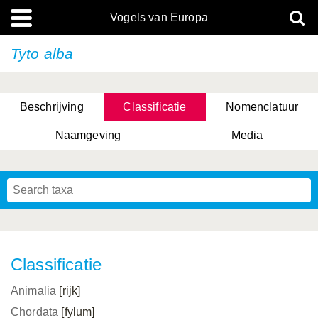
Vogels van Europa
Tyto alba
Beschrijving
Classificatie
Nomenclatuur
Naamgeving
Media
Classificatie
Animalia
[rijk]
Chordata
[fylum]