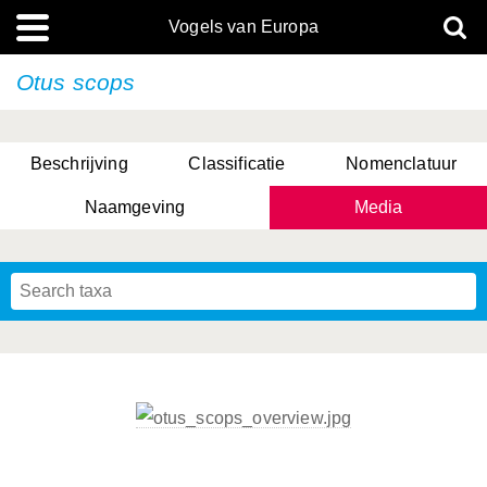
Vogels van Europa
Otus scops
Beschrijving
Classificatie
Nomenclatuur
Naamgeving
Media