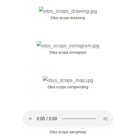
Otus scops tekening
Otus scops sonogram
Otus scops verspreiding
Otus scops zang/roep