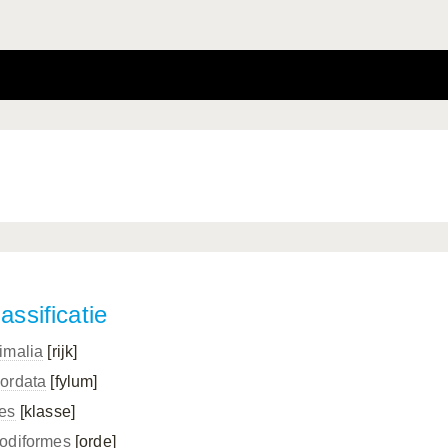
assificatie
imalia
[rijk]
ordata
[fylum]
es
[klasse]
odiformes
[orde]