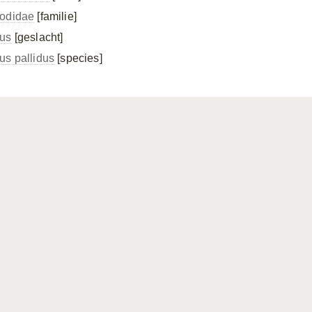
odidae
[familie]
us
[geslacht]
us pallidus
[species]