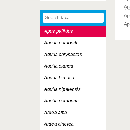
Ap
Apus caffer
Ap
Apus melba
Ap
Apus pallidus
Aquila adalberti
Aquila chrysaetos
Aquila clanga
Aquila heliaca
Aquila nipalensis
Aquila pomarina
Ardea alba
Ardea cinerea