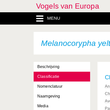
Vogels van Europa
MENU
Melanocorypha yelt
Beschrijving
Cl
Classificatie
Nomenclatuur
An
Ch
Naamgeving
Av
Media
Pa