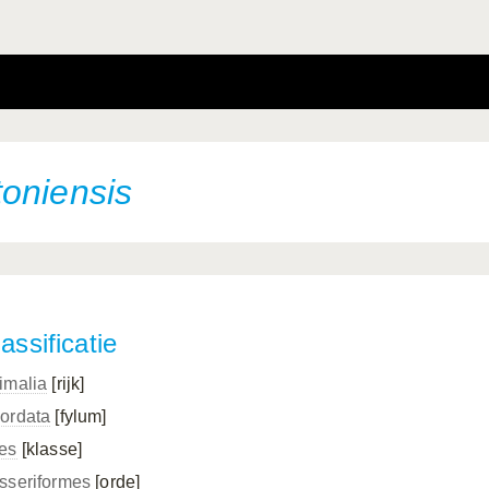
oniensis
assificatie
imalia
[rijk]
ordata
[fylum]
es
[klasse]
sseriformes
[orde]