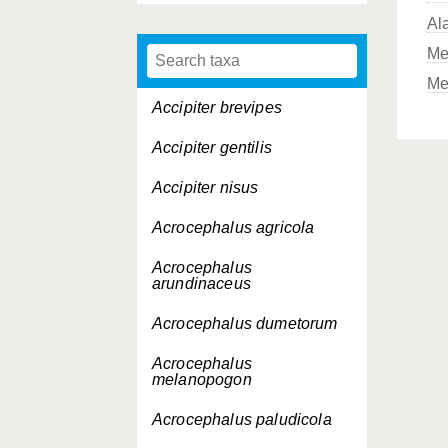
Al
Me
Me
Accipiter brevipes
Accipiter gentilis
Accipiter nisus
Acrocephalus agricola
Acrocephalus
arundinaceus
Acrocephalus dumetorum
Acrocephalus
melanopogon
Acrocephalus paludicola