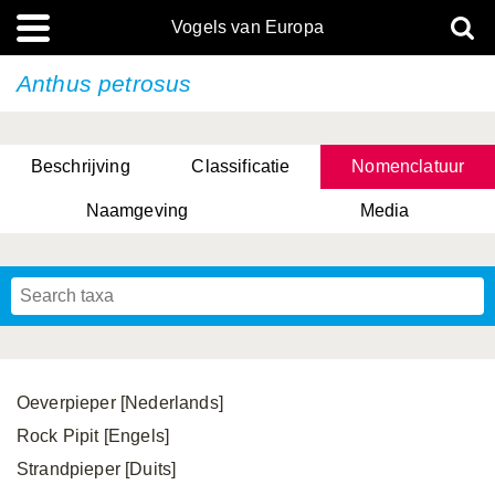
Vogels van Europa
Anthus petrosus
Beschrijving
Classificatie
Nomenclatuur
Naamgeving
Media
Oeverpieper [Nederlands]
Rock Pipit [Engels]
Strandpieper [Duits]