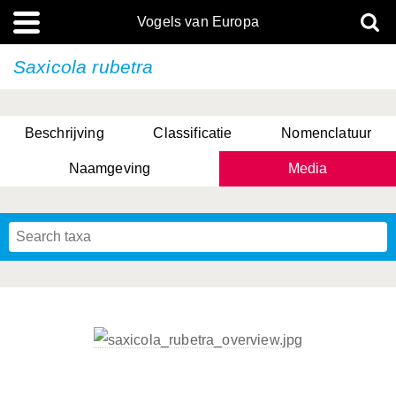
Vogels van Europa
Saxicola rubetra
Beschrijving
Classificatie
Nomenclatuur
Naamgeving
Media