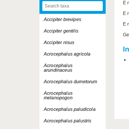
E 
E 
Accipiter brevipes
E 
Accipiter gentilis
Ge
Accipiter nisus
I
Acrocephalus agricola
Acrocephalus
arundinaceus
Acrocephalus dumetorum
Acrocephalus
melanopogon
Acrocephalus paludicola
Acrocephalus palustris