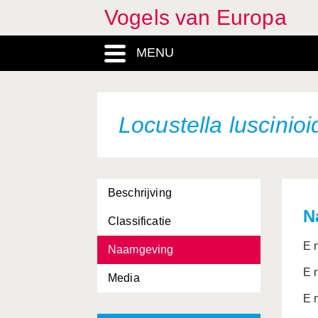
Vogels van Europa
MENU
Locustella luscinio
Beschrijving
N
Classificatie
E 
Naamgeving
E 
Media
E 