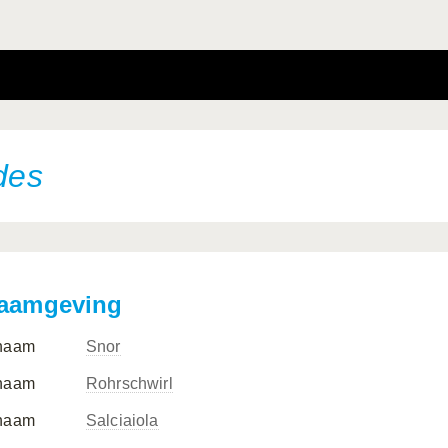
ides
aamgeving
naam
Snor
naam
Rohrschwirl
naam
Salciaiola