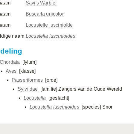
naam
Savi's Warbler
naam
Buscarla unicolor
naam
Locustelle luscinioïde
ldige naam
Locustella luscinioides
ndeling
Chordata
[fylum]
Aves
[klasse]
Passeriformes
[orde]
Sylviidae
[familie]
Zangers van de Oude Wereld
Locustella
[geslacht]
Locustella luscinioides
[species]
Snor