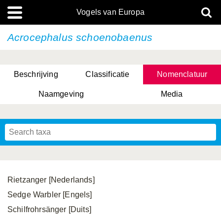
Vogels van Europa
Acrocephalus schoenobaenus
Beschrijving
Classificatie
Nomenclatuur
Naamgeving
Media
Rietzanger [Nederlands]
Sedge Warbler [Engels]
Schilfrohrsänger [Duits]