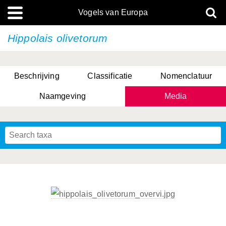
Vogels van Europa
Hippolais olivetorum
Beschrijving
Classificatie
Nomenclatuur
Naamgeving
Media