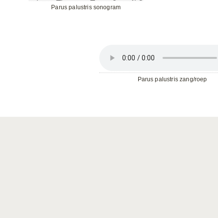
Parus palustris sonogram
Parus palustris zang/roep