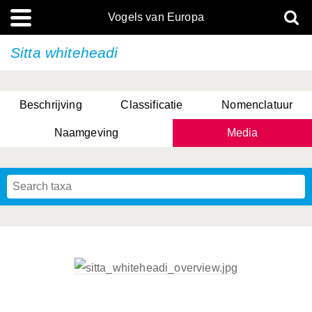
Vogels van Europa
Sitta whiteheadi
Beschrijving
Classificatie
Nomenclatuur
Naamgeving
Media