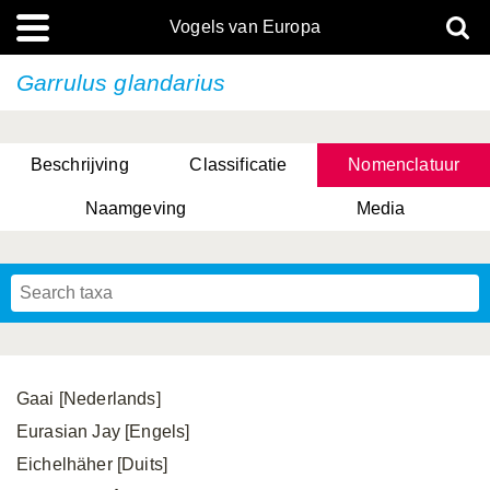
Vogels van Europa
Garrulus glandarius
Beschrijving
Classificatie
Nomenclatuur
Naamgeving
Media
Gaai [Nederlands]
Eurasian Jay [Engels]
Eichelhäher [Duits]