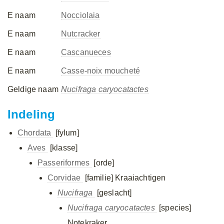
E naam
Nocciolaia
E naam
Nutcracker
E naam
Cascanueces
E naam
Casse-noix moucheté
Geldige naam
Nucifraga caryocatactes
Indeling
Chordata
[fylum]
Aves
[klasse]
Passeriformes
[orde]
Corvidae
[familie]
Kraaiachtigen
Nucifraga
[geslacht]
Nucifraga caryocatactes
[species]
Notekraker