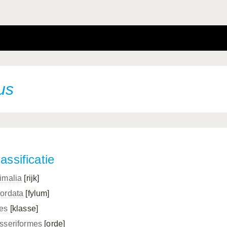
us
assificatie
imalia
[rijk]
ordata
[fylum]
es
[klasse]
sseriformes
[orde]