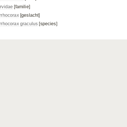
rvidae
[familie]
rrhocorax
[geslacht]
rrhocorax graculus
[species]