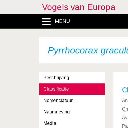
Vogels van Europa
MENU
Pyrrhocorax gracul
Beschrijving
Cl
Classificatie
Nomenclatuur
An
Ch
Naamgeving
Av
Media
Pa