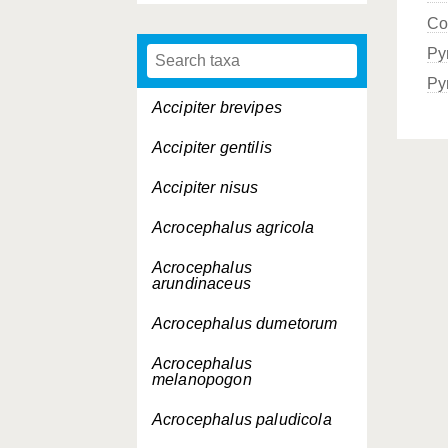
Co
Py
Py
Accipiter brevipes
Accipiter gentilis
Accipiter nisus
Acrocephalus agricola
Acrocephalus
arundinaceus
Acrocephalus dumetorum
Acrocephalus
melanopogon
Acrocephalus paludicola