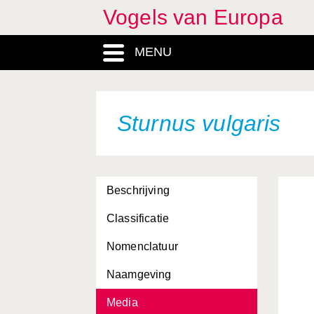
Vogels van Europa
MENU
Sturnus vulgaris
Beschrijving
Classificatie
Nomenclatuur
Naamgeving
Media