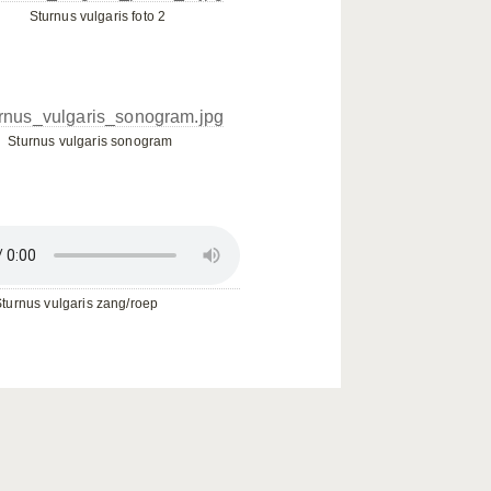
Sturnus vulgaris foto 2
Sturnus vulgaris sonogram
turnus vulgaris zang/roep