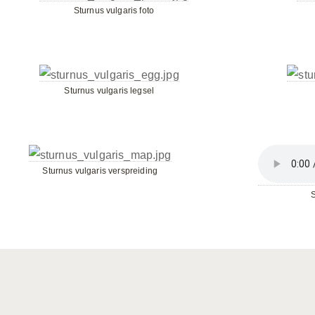
Sturnus vulgaris foto
Sturnus vulgaris legsel
Sturnus vulgaris verspreiding
S